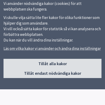
Vi använder nödvändiga kakor (cookies) för att
webbplatsen ska fungera.
Vi skulle vilja sätta lite fler kakor för olika funktioner som
hjälper dig som användare.
Vi vill också sätta kakor för statistik så vi kan analysera och
förbättra webbplatsen.
Du kan när du vill ändra dina inställningar.
Läs om vilka kakor vi använder och ändra dina inställningar
Sidfot
Huvudmeny
Tillåt alla kakor
Start
Tillåt endast nödvändiga kakor
Om oss
Produkter
Utbildning
Studiebesök
Kontakt
Aktuellt