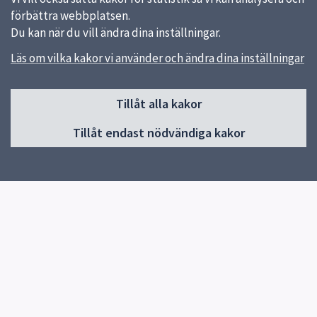
förbättra webbplatsen.
Du kan när du vill ändra dina inställningar.
Läs om vilka kakor vi använder och ändra dina inställningar
Sidfot
Huvudmeny
Tillåt alla kakor
Start
Tillåt endast nödvändiga kakor
Om oss
Produkter
Utbildning
Studiebesök
Kontakt
Aktuellt
Snabblänkar
Uppsala kommun