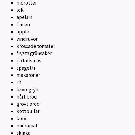
morötter
lök
apelsin
banan
äpple
vindruvor
krossade tomater
frysta grönsaker
potatismos
spagetti
makaroner
ris
havregryn
hårt bröd
grovt bröd
köttbullar
korv
micromat
skinka