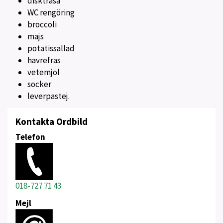
disktrasa
WC rengöring
broccoli
majs
potatissallad
havrefras
vetemjöl
socker
leverpastej.
Kontakta Ordbild
Telefon
018-727 71 43
Mejl