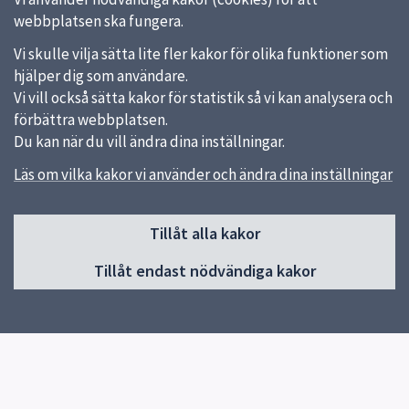
webbplatsen ska fungera.
Vi skulle vilja sätta lite fler kakor för olika funktioner som
hjälper dig som användare.
Vi vill också sätta kakor för statistik så vi kan analysera och
förbättra webbplatsen.
Du kan när du vill ändra dina inställningar.
Läs om vilka kakor vi använder och ändra dina inställningar
Sidfot
Huvudmeny
Tillåt alla kakor
Start
Tillåt endast nödvändiga kakor
Om oss
Produkter
Utbildning
Studiebesök
Kontakt
Aktuellt