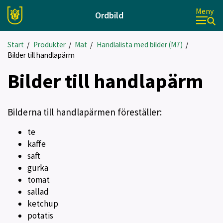
Meny
Ordbild
Start
/
Produkter
/
Mat
/
Handlalista med bilder (M7)
/
Bilder till handlapärm
Bilder till handlapärm
Bilderna till handlapärmen föreställer:
te
kaffe
saft
gurka
tomat
sallad
ketchup
potatis