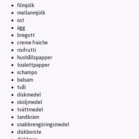
filmjölk
mellanmjölk
ost
ägg
bregott
creme fraiche
risifrutti
hushållspapper
toalettpapper
schampo
balsam
tvål
diskmedel
sköljmedel
tvättmedel
tandkräm
snabbrengöringsmedel
diskborste