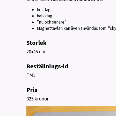
hel dag
halv dag
”nu och senare”
Magnettavlan kan även användas som "skylt
Storlek
20x45 cm
Beställnings-id
TM1
Pris
325 kronor