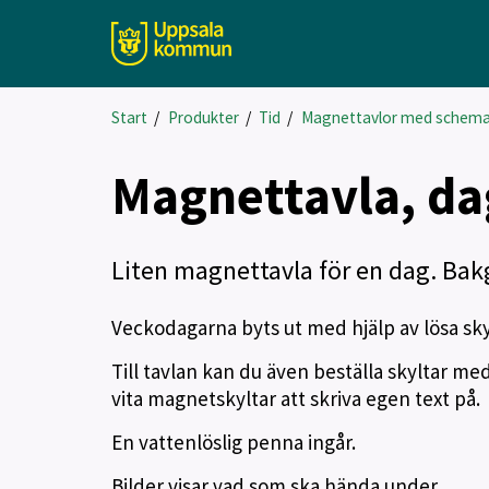
Start
/
Produkter
/
Tid
/
Magnettavlor med schem
Magnettavla, da
Liten magnettavla för en dag. Bakg
Veckodagarna byts ut med hjälp av lösa sky
Till tavlan kan du även beställa skyltar me
vita magnetskyltar att skriva egen text på.
En vattenlöslig penna ingår.
Bilder visar vad som ska hända under