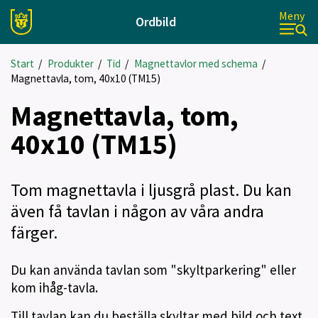
Meny
Ordbild
Start
/
Produkter
/
Tid
/
Magnettavlor med schema
/
Magnettavla, tom, 40x10 (TM15)
Magnettavla, tom,
40x10 (TM15)
Tom magnettavla i ljusgrå plast. Du kan
även få tavlan i någon av våra andra
färger.
Du kan använda tavlan som "skyltparkering" eller
kom ihåg-tavla.
Till tavlan kan du beställa skyltar med bild och text,