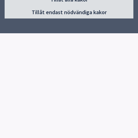
Start
Tillåt endast nödvändiga kakor
Om oss
Produkter
Utbildning
Studiebesök
Kontakt
Aktuellt
Snabblänkar
Uppsala kommun
Synpunkter
Kontakta Ordbild
Telefon:
018-727 71 43
E-post:
uvb.ordbild@uppsala.se