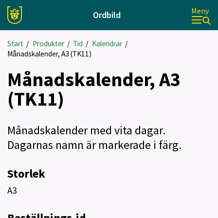
Meny
Ordbild
Start
/
Produkter
/
Tid
/
Kalendrar
/
Månadskalender, A3 (TK11)
Månadskalender, A3
(TK11)
Månadskalender med vita dagar.
Dagarnas namn är markerade i färg.
Storlek
A3
Beställnings-id