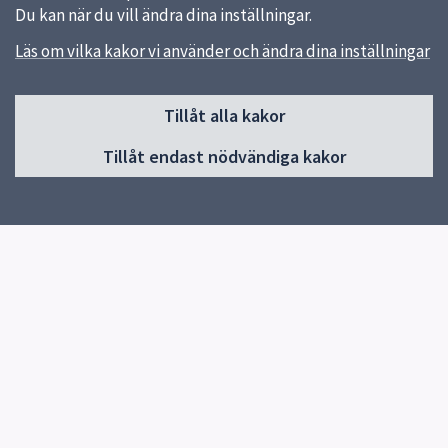
Du kan när du vill ändra dina inställningar.
Läs om vilka kakor vi använder och ändra dina inställningar
Sidfot
Huvudmeny
Tillåt alla kakor
Start
Tillåt endast nödvändiga kakor
Om oss
Produkter
Utbildning
Studiebesök
Kontakt
Aktuellt
Snabblänkar
Uppsala kommun
Synpunkter